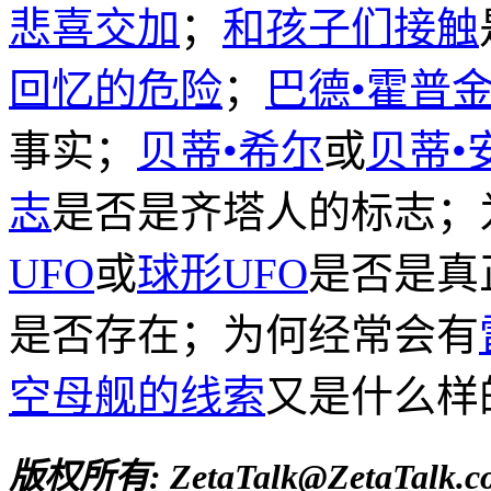
悲喜交加
；
和孩子们接触
回忆的危险
；
巴德•霍普
事实；
贝蒂•希尔
或
贝蒂•
志
是否是齐塔人的标志；
UFO
或
球形UFO
是否是真
是否存在；为何经常会有
空母舰的线索
又是什么样
版权所有: ZetaTalk@ZetaTalk.c