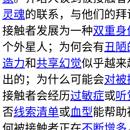
灵魂
的联系，与他们的拜
接触者发展为一种
双重身
个外星人；为何会有
丑陋
造力
和
共享幻觉
似乎越来
出的；为什么可能会
对被
接触者会经历
过敏症
或
听
否
线索清单
或
血型
能帮助
何被接触者正在
不断增多