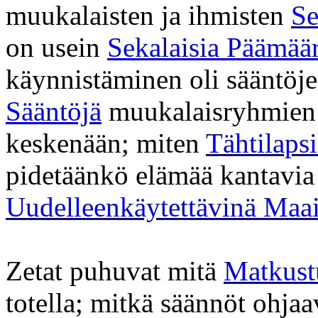
muukalaisten ja ihmisten
Se
on usein
Sekalaisia Päämäär
käynnistäminen oli sääntöj
Sääntöjä
muukalaisryhmien 
keskenään; miten
Tähtilaps
pidetäänkö elämää kantavia 
Uudelleenkäytettävinä Maa
Zetat puhuvat mitä
Matkust
totella; mitkä säännöt ohja