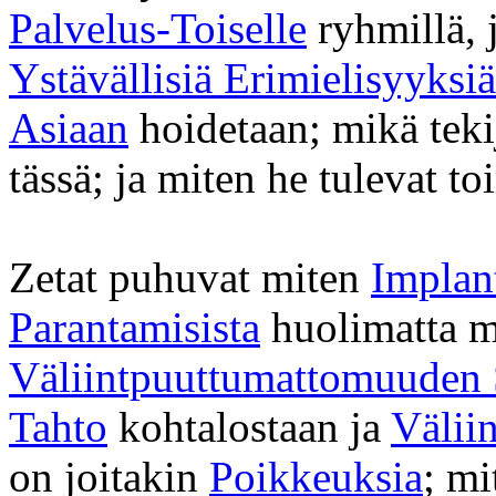
Palvelus-Toiselle
ryhmillä, 
Ystävällisiä Erimielisyyksiä
Asiaan
hoidetaan; mikä tek
tässä; ja miten he tulevat t
Zetat puhuvat miten
Implant
Parantamisista
huolimatta m
Väliintpuuttumattomuuden 
Tahto
kohtalostaan ja
Välii
on joitakin
Poikkeuksia
; mi