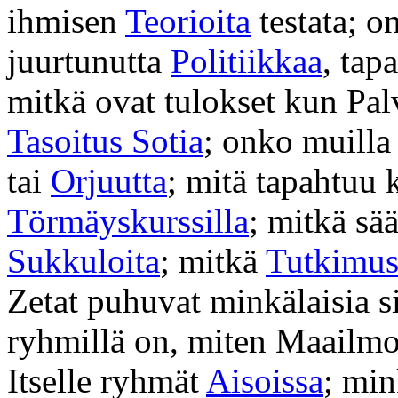
ihmisen
Teorioita
testata; o
juurtunutta
Politiikkaa
, ta
mitkä ovat tulokset kun Pal
Tasoitus Sotia
; onko muilla
tai
Orjuutta
; mitä tapahtuu 
Törmäyskurssilla
; mitkä sä
Sukkuloita
; mitkä
Tutkimus
Zetat puhuvat minkälaisia s
ryhmillä on, miten Maailmo
Itselle ryhmät
Aisoissa
; min