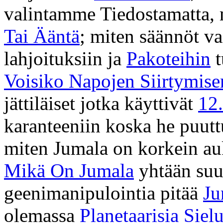
valintamme Tiedostamatta, 
Tai Ääntä
; miten säännöt v
lahjoituksiin ja
Pakoteihin
t
Voisiko Napojen Siirtymise
jättiläiset jotka käyttivät
12
karanteeniin koska he puutt
miten Jumala on korkein aukt
Mikä On Jumala
yhtään suu
geenimanipulointia pitää
Ju
olemassa
Planetaarisia Sielu