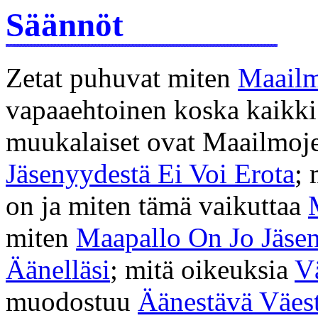
Säännöt
Zetat puhuvat miten
Maailm
vapaaehtoinen koska kaikki 
muukalaiset ovat Maailmoj
Jäsenyydestä Ei Voi Erota
;
on ja miten tämä vaikuttaa
miten
Maapallo On Jo Jäse
Äänelläsi
; mitä oikeuksia
V
muodostuu
Äänestävä Väes