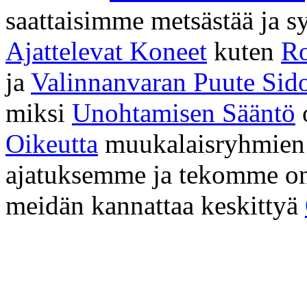
saattaisimme metsästää ja 
Ajattelevat Koneet
kuten
Ro
ja
Valinnanvaran Puute Sido
miksi
Unohtamisen Sääntö
Oikeutta
muukalaisryhmien v
ajatuksemme ja tekomme o
meidän kannattaa keskittyä