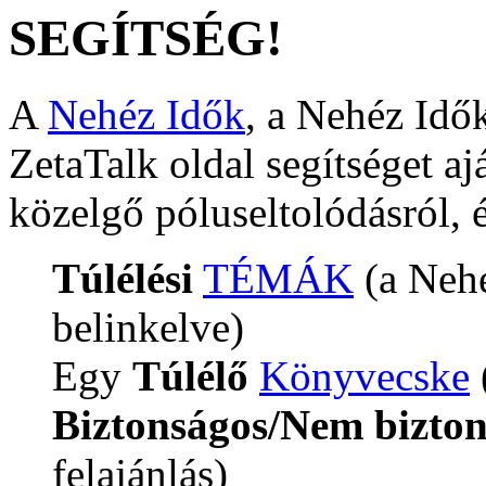
SEGÍTSÉG!
A
Nehéz Idők
, a Nehéz Idő
ZetaTalk oldal segítséget aj
közelgő póluseltolódásról, é
Túlélési
TÉMÁK
(a Nehé
belinkelve)
Egy
Túlélő
Könyvecske
Biztonságos/Nem bizto
felajánlás)