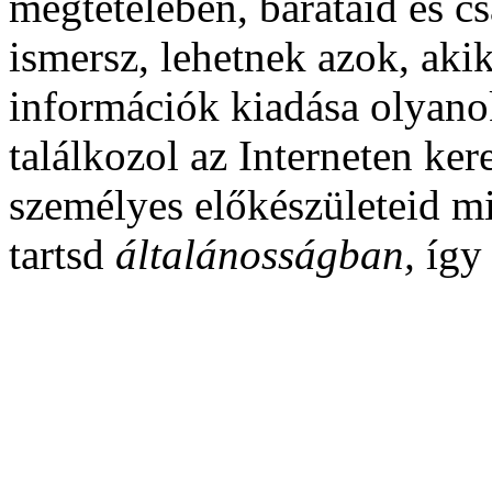
megtételében, barátaid és cs
ismersz, lehetnek azok, aki
információk kiadása olyano
találkozol az Interneten ker
személyes előkészületeid mi
tartsd
általánosságban,
így