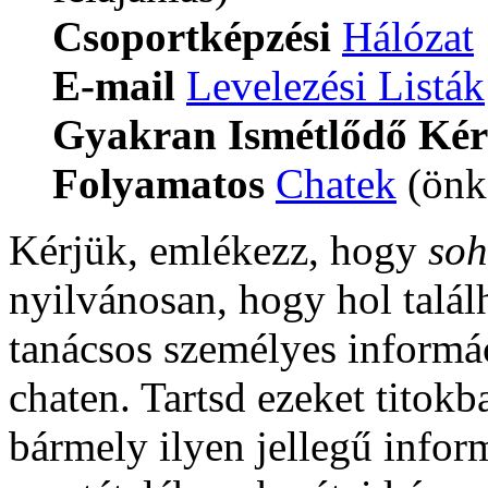
Csoportképzési
Hálózat
E-mail
Levelezési Listák
Gyakran Ismétlődő Kér
Folyamatos
Chatek
(önké
Kérjük, emlékezz, hogy
so
nyilvánosan, hogy hol találh
tanácsos személyes informác
chaten. Tartsd ezeket titokba
bármely ilyen jellegű infor