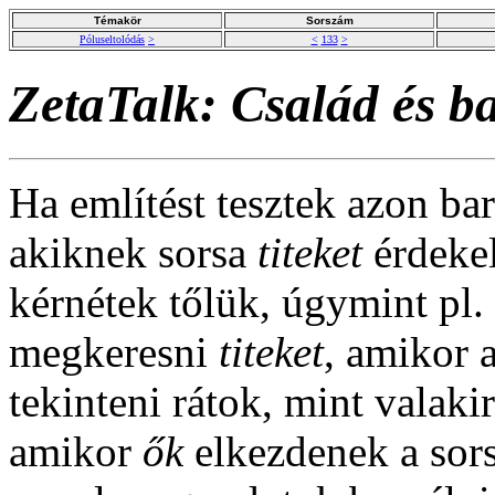
Témakör
Sorszám
Póluseltolódás
>
<
133
>
ZetaTalk: Család és b
Ha említést tesztek azon ba
akiknek sorsa
titeket
érdekel
kérnétek tőlük, úgymint pl.
megkeresni
titeket
, amikor 
tekinteni rátok, mint valakire
amikor
ők
elkezdenek a sors