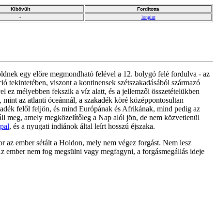
Kibővült
Fordította
-
longint
öldnek egy előre megmondható felével a 12. bolygó felé fordulva - az
ió tekintetében, viszont a kontinensek szétszakadásából származó
 ez mélyebben fekszik a víz alatt, és a jellemzői összetételükben
mint az atlanti óceánnál, a szakadék köré középpontosultan
sadék felől feljön, és mind Európának és Afrikának, mind pedig az
áll meg, amely megközelítőleg a Nap alól jön, de nem közvetlenül
pal
, és a nyugati indiánok által leírt hosszú éjszaka.
or az ember sétált a Holdon, mely nem végez forgást. Nem lesz
t. Az ember nem fog megsülni vagy megfagyni, a forgásmegállás ideje