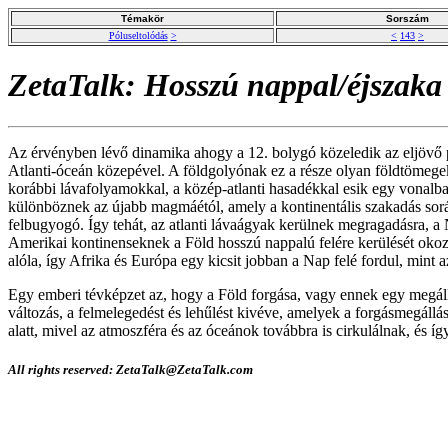
Témakör
Sorszám
Póluseltolódás
>
<
143
>
ZetaTalk: Hosszú nappal/éjszaka
Az érvényben lévő dinamika ahogy a 12. bolygó közeledik az eljövő pó
Atlanti-óceán közepével. A földgolyónak ez a része olyan földtömege
korábbi lávafolyamokkal, a közép-atlanti hasadékkal esik egy vonalba
különböznek az újabb magmáétól, amely a kontinentális szakadás sorá
felbugyogó. Így tehát, az atlanti lávaágyak kerülnek megragadásra, a
Amerikai kontinenseknek a Föld hosszú nappalú felére kerülését okozv
alóla, így Afrika és Európa egy kicsit jobban a Nap felé fordul, mint 
Egy emberi tévképzet az, hogy a Föld forgása, vagy ennek egy megáll
változás, a felmelegedést és lehűlést kivéve, amelyek a forgásmegállá
alatt, mivel az atmoszféra és az óceánok továbbra is cirkulálnak, és íg
All rights reserved: ZetaTalk@ZetaTalk.com