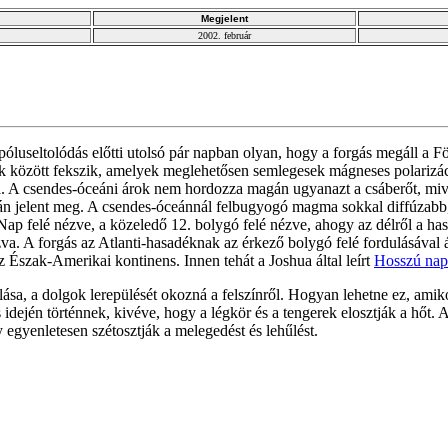
Megjelent
2002. február
luseltolódás előtti utolsó pár napban olyan, hogy a forgás megáll a F
k között fekszik, amelyek meglehetősen semlegesek mágneses polarizác
. A csendes-óceáni árok nem hordozza magán ugyanazt a csáberőt, mivel
n jelent meg. A csendes-óceánnál felbugyogó magma sokkal diffúzabb, 
 Nap felé nézve, a közeledő 12. bolygó felé nézve, ahogy az délről a ha
a. A forgás az Atlanti-hasadéknak az érkező bolygó felé fordulásával 
az Észak-Amerikai kontinens. Innen tehát a Joshua által leírt
Hosszú nap
ása, a dolgok lerepülését okozná a felszínről. Hogyan lehetne ez, amik
s idején történnek, kivéve, hogy a légkör és a tengerek elosztják a hő
y egyenletesen szétosztják a melegedést és lehűlést.