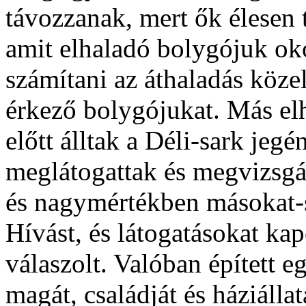
távozzanak, mert ők élesen 
amit elhaladó bolygójuk oko
számítani az áthaladás köze
érkező bolygójukat. Más elh
előtt álltak a Déli-sark jeg
meglátogattak és megvizsgá
és nagymértékben másokat-s
Hívást, és látogatásokat kap
válaszolt. Valóban épített 
magát, családját és háziálla