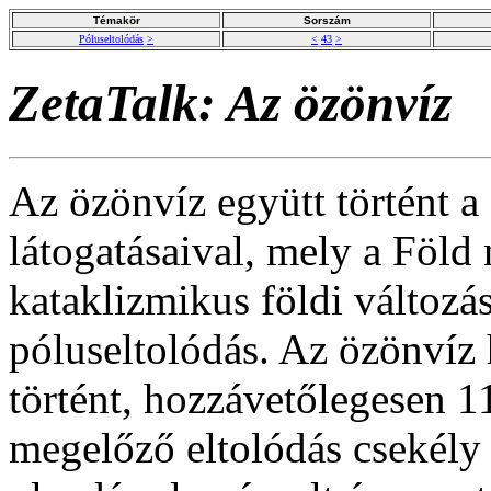
Témakör
Sorszám
Póluseltolódás
>
<
43
>
ZetaTalk: Az özönvíz
Az özönvíz együtt történt a
látogatásaival, mely a Föld
kataklizmikus földi változá
póluseltolódás. Az özönvíz 
történt, hozzávetőlegesen 1
megelőző eltolódás csekély 