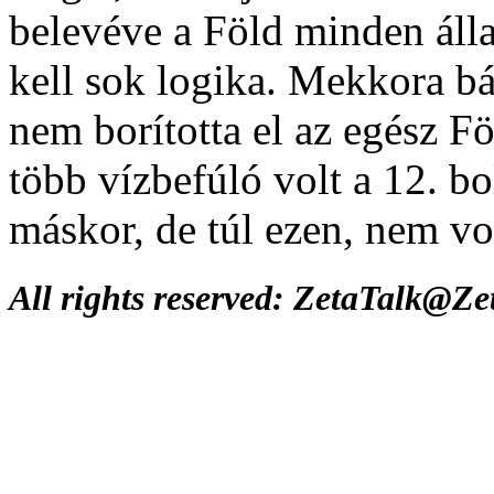
belevéve a Föld minden áll
kell sok logika. Mekkora bá
nem borította el az egész F
több vízbefúló volt a 12. b
máskor, de túl ezen, nem vo
All rights reserved: ZetaTalk@Z