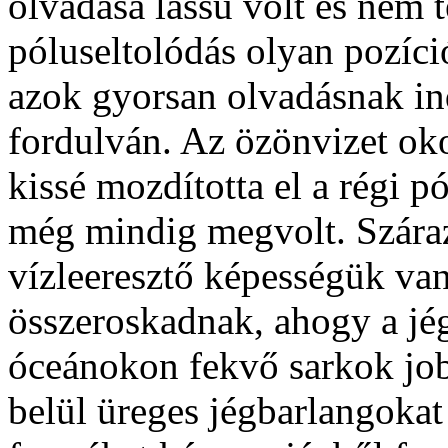
olvadása lassú volt és nem
póluseltolódás olyan pozíció
azok gyorsan olvadásnak in
fordulván. Az özönvizet oko
kissé mozdította el a régi p
még mindig megvolt. Szára
vízleeresztő képességük van
összeroskadnak, ahogy a jé
óceánokon fekvő sarkok jobb
belül üreges jégbarlangokat