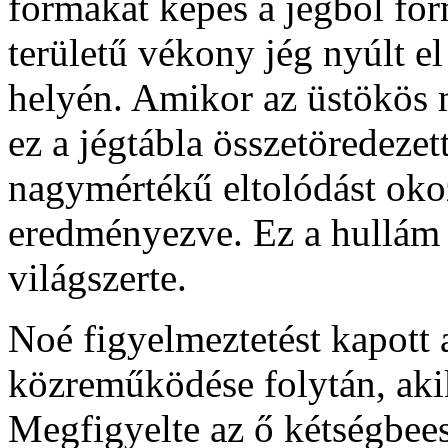
formákat képes a jégből for
területű vékony jég nyúlt el
helyén. Amikor az üstökös 
ez a jégtábla összetöredezett
nagymértékű eltolódást oko
eredményezve. Ez a hullám 
világszerte.
Noé figyelmeztetést kapott 
közreműködése folytán, akik
Megfigyelte az ő kétségbees