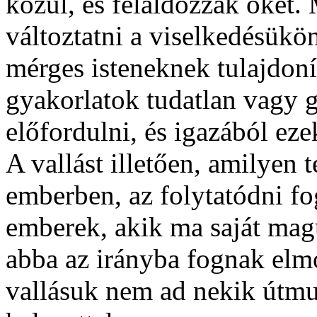
közül, és feláldozzák őket
változtatni a viselkedésükö
mérges isteneknek tulajdoní
gyakorlatok tudatlan vagy 
előfordulni, és igazából ez
A vallást illetően, amilyen 
emberben, az folytatódni f
emberek, akik ma saját ma
abba az irányba fognak elmo
vallásuk nem ad nekik útmu