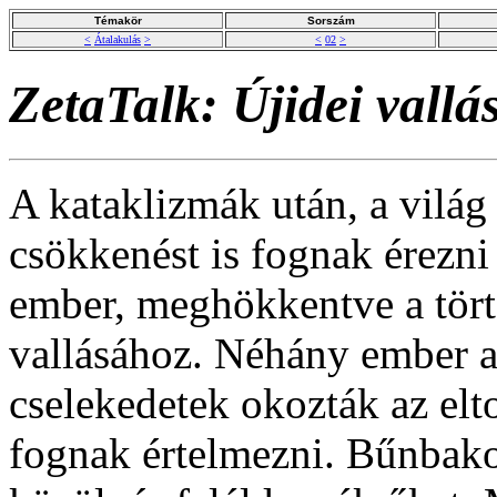
Témakör
Sorszám
<
Átalakulás
>
<
02
>
ZetaTalk: Újidei vallá
A kataklizmák után, a világ
csökkenést is fognak érezn
ember, meghökkentve a törté
vallásához. Néhány ember az
cselekedetek okozták az elt
fognak értelmezni. Bűnbako