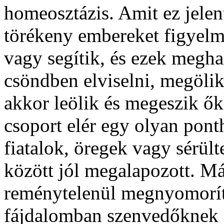
homeosztázis. Amit ez jelent
törékeny embereket figyelm
vagy segítik, és ezek megh
csöndben elviselni, megölik
akkor leölik és megeszik ő
csoport elér egy olyan pon
fiatalok, öregek vagy sérült
között jól megalapozott. M
reménytelenül megnyomorít
fájdalomban szenvedőknek 