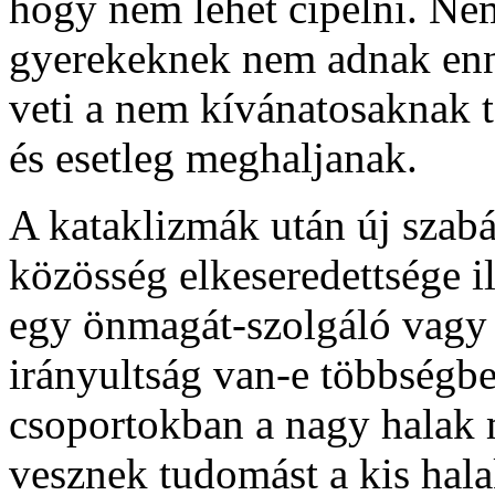
hogy nem lehet cipelni. Né
gyerekeknek nem adnak enni,
veti a nem kívánatosaknak t
és esetleg meghaljanak.
A kataklizmák után új szab
közösség elkeseredettsége 
egy önmagát-szolgáló vagy
irányultság van-e többségb
csoportokban a nagy halak 
vesznek tudomást a kis hala