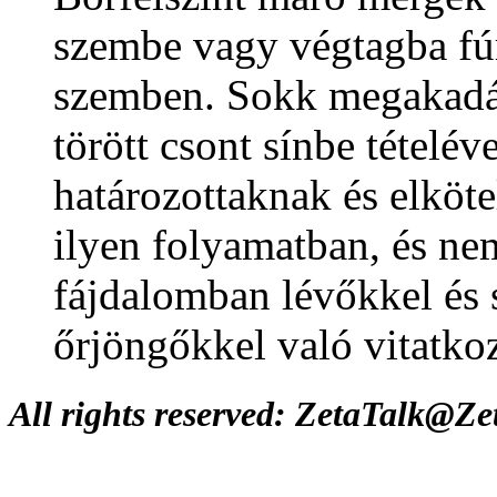
szembe vagy végtagba fúr
szemben. Sokk megakadál
törött csont sínbe tételé
határozottaknak és elköte
ilyen folyamatban, és nem
fájdalomban lévőkkel és s
őrjöngőkkel való vitatkoz
All rights reserved: ZetaTalk@Z