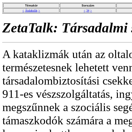
Témakör
Sorszám
<
Átalakulás
>
<
34
>
ZetaTalk: Társadalmi 
A kataklizmák után az oltal
természetesnek lehetett ven
társadalombiztosítási csekk
911-es vészszolgáltatás, in
megszűnnek a szociális segé
támaszkodók számára a meg