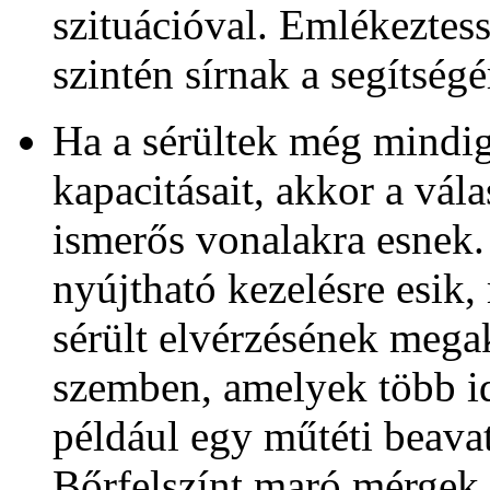
szituációval. Emlékeztessé
szintén sírnak a segítségé
Ha a sérültek még mindig
kapacitásait, akkor a vá
ismerős vonalakra esnek.
nyújtható kezelésre esik,
sérült elvérzésének mega
szemben, amelyek több i
például egy műtéti beavat
Bőrfelszínt maró mérgek 