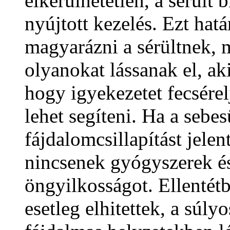
elkerülhetetlen, a sérült
nyújtott kezelés. Ezt hatá
magyarázni a sérültnek, m
olyanokat lássanak el, aki
hogy igyekezetet fecsére
lehet segíteni. Ha a sebe
fájdalomcsillapítást jelen
nincsenek gyógyszerek és
öngyilkosságot. Ellentét
esetleg elhitettek, a súl