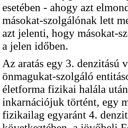
esetében - ahogy azt elmondt
másokat-szolgálónak lett me
azt jelenti, hogy másokat-s
a jelen időben.
Az aratás egy 3. denzitású 
önmagukat-szolgáló entitáso
életforma fizikai halála utá
inkarnációjuk történt, egy m
fizikailag egyaránt 4. denzi
következtében, a jövőbeli F