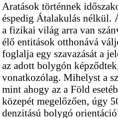
Aratások történnek időszak
éspedig Átalakulás nélkül. 
a fizikai világ arra van szá
élő entitások otthonává vál
foglalja egy szavazását a je
az adott bolygón képződtek,
vonatkozólag. Mihelyst a s
mint ahogy az a Föld eseté
közepét megelőzően, úgy 50 
denzitású bolygó orientáció