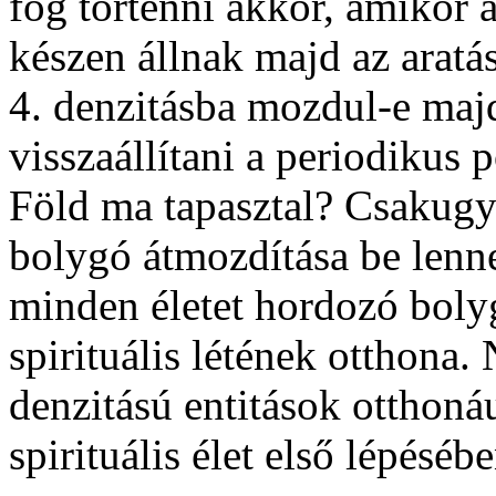
fog történni akkor, amikor
készen állnak majd az aratá
4. denzitásba mozdul-e majd
visszaállítani a periodikus 
Föld ma tapasztal? Csakugy
bolygó átmozdítása be lenn
minden életet hordozó bolyg
spirituális létének otthona
denzitású entitások otthonáu
spirituális élet első lépésébe