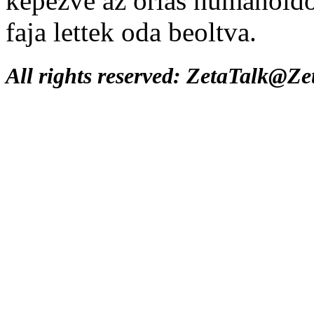
képezve az óriás humanoido
faja lettek oda beoltva.
All rights reserved: ZetaTalk@Z