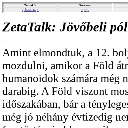
Témakör
Sorszám
<
Átalakulás
>
<
62
>
ZetaTalk: Jövőbeli pó
Amint elmondtuk, a 12. bol
mozdulni, amikor a Föld át
humanoidok számára még ne
darabig. A Föld viszont mos
időszakában, bár a tényleges
még jó néhány évtizedig n