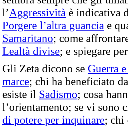
l’
Aggressività
è indicativa d
Porgere l’altra guancia
e qua
Samaritano
; come affrontar
Lealtà divise
; e spiegare p
Gli Zeta dicono se
Guerra e
marce
; chi ha beneficiato d
esiste il
Sadismo
; cosa hann
l’orientamento; se vi sono c
di potere per inquinare
; chi