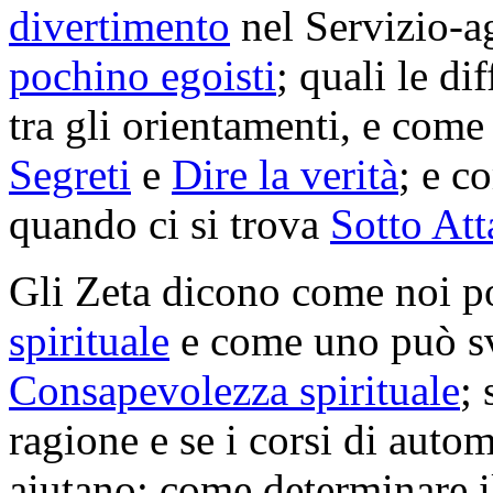
divertimento
nel Servizio-ag
pochino egoisti
; quali le di
tra gli orientamenti, e come
Segreti
e
Dire la verità
; e c
quando ci si trova
Sotto Att
Gli Zeta dicono come noi p
spirituale
e come uno può sv
Consapevolezza spirituale
; 
ragione e se i corsi di aut
aiutano; come determinare i