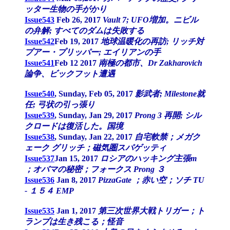
ッター生物の手がかり
Issue543
Feb 26, 2017
Vault 7; UFO増加。ニビル
の弁解; すべてのダムは失敗する
Issue542
Feb 19, 2017
地球温暖化の再訪; リッチ対
プアー・プリッパー; エイリアンの手
Issue541
Feb 12 2017
南極の都市、Dr Zakharovich
論争、ビックフット遭遇
Issue540
, Sunday, Feb 05, 2017
影武者; Milestone就
任; 弓状の引っ張り
Issue539
, Sunday, Jan 29, 2017
Prong 3 再開; シル
クロードは復活した。国境
Issue538
, Sunday, Jan 22, 2017
自宅軟禁；メガク
ェーク グリッチ；磁気圏スパゲッティ
Issue537
Jan 15, 2017
ロシアのハッキング主張m
；オバマの秘密；フォークス Prong ３
Issue536
Jan 8, 2017
PizzaGate ；赤い空；ソチ TU
- １５４ EMP
Issue535
Jan 1, 2017
第三次世界大戦トリガー；ト
ランプは生き残こる；怪音