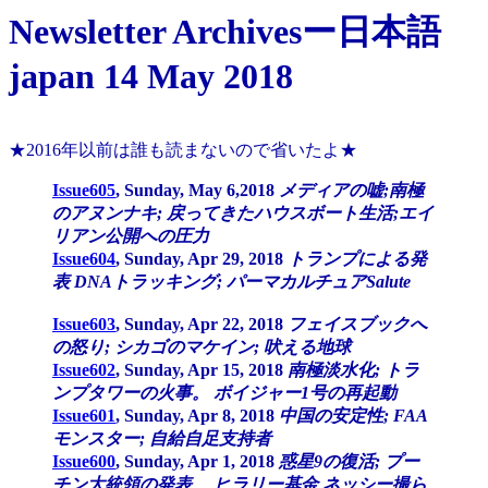
Newsletter Archivesー日本語
japan 14 May 2018
★2016年以前は誰も読まないので省いたよ★
Issue605
, Sunday, May 6,2018
メディアの嘘;南極
のアヌンナキ; 戻ってきたハウスボート生活;エイ
リアン公開への圧力
Issue604
, Sunday, Apr 29, 2018
トランプによる発
表 DNAトラッキング; パーマカルチュアSalute
Issue603
, Sunday, Apr 22, 2018
フェイスブックへ
の怒り; シカゴのマケイン; 吠える地球
Issue602
, Sunday, Apr 15, 2018
南極淡水化; トラ
ンプタワーの火事。 ボイジャー1号の再起動
Issue601
, Sunday, Apr 8, 2018
中国の安定性; FAA
モンスター; 自給自足支持者
Issue600
, Sunday, Apr 1, 2018
惑星9の復活; プー
チン大統領の発表、 ヒラリー基金 ネッシー撮ら