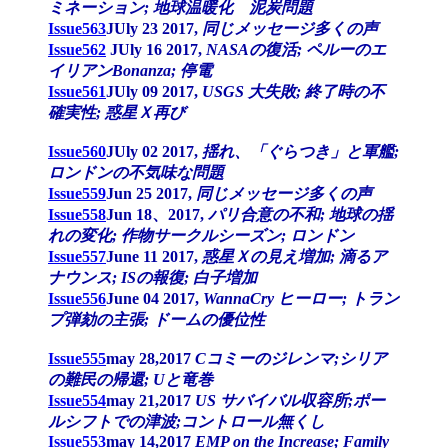
ミネーション; 地球温暖化 泥炭問題
Issue563
JUly 23 2017,
同じメッセージ多くの声
Issue562
JUly 16 2017,
NASAの復活; ペルーのエ
イリアンBonanza; 停電
Issue561
JUly 09 2017,
USGS 大失敗; 終了時の不
確実性; 惑星Ｘ再び
Issue560
JUly 02 2017,
揺れ、「ぐらつき」と軍艦;
ロンドンの不気味な問題
Issue559
Jun 25 2017,
同じメッセージ多くの声
Issue558
Jun 18、2017,
パリ合意の不和; 地球の揺
れの変化; 作物サークルシーズン; ロンドン
Issue557
June 11 2017,
惑星Ｘの見え増加; 滴るア
ナウンス; ISの報復; 白子増加
Issue556
June 04 2017,
WannaCry ヒーロー; トラン
プ弾劾の主張; ドームの優位性
Issue555
may 28,2017
Cコミーのジレンマ;シリア
の難民の帰還; Uと竜巻
Issue554
may 21,2017
US サバイバル収容所;ポー
ルシフトでの津波;コントロール無くし
Issue553
may 14,2017
EMP on the Increase; Family