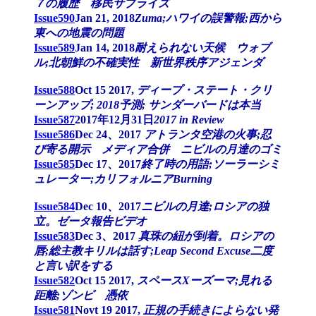
７の履歴 移民サプライズ
Issue590
Jan 21, 2018
Zuma;ハワイの誤警報;西から
東への地震の問題
Issue589
Jan 14, 2018
耐えられない天候 ウォブ
ル;北朝鮮の不確実性 新世界秩序アジェンダ
Issue588
Oct 15 2017,
ディープ・ステート・クリ
ーンアップ; 2018予測; サンダーバードは本当
Issue587
2017年12月31日
2017 in Review
Issue586
Dec 24、2017
アトランタ空港の火事;忍
び寄る開示 メディア合併 ニビルの月達のゴミ
Issue585
Dec 17、2017
終了時の用語;ソーラーシミ
ュレーター;カリフォルニアBurning
Issue584
Dec 10、2017
ニビルの月達;ロシアの独
立。ゼータ報告ビデオ
Issue583
Dec 3、2017
真珠の紐が到着。ロシアの
唇;総主教キリルは話す;Leap Second Excuse二度
と言い訳をする
Issue582
Oct 15 2017,
スペースXーズーマ;見れる
距離;ゾンビ 憑依
Issue581
Novt 19 2017,
正規の手続きによらない発