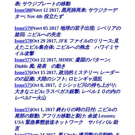
表; サウジプレートの移動
Issue580
Novt 12 2017,
黒死病再来; サウジクーデ
ター; Nov 4th 役立たず
Issue579
Novt 05 2017
地球の双子出現; シベリアの
旋回; ニビルへの失念
Issue578
Oct 29 2017,
JFK ファイルのリリース;見
えたニビル集合体; ニビルへの執念 ハワイミサ
イル攻撃
Issue577
Oct 22 2017,
MIMIC 凝固のパターン;
Diablo 風; 発表 の動き
Issue576
Oct 15 2017,
政治的ミステリー; レーダー
のの証拠; 大陸のシフト; ロヒンギャ混乱
Issue575
Oct 8, 2017,
ミシシッピ川の持ち上がり;
大きなニビル;ラスベガス銃撃; レベル１０の内の
レベル7ー火山
Issue574
Oct 1, 2017
終わりの時の日付; ニビルの
尾部の鼓動; アフリカ移動と裂け; 余波 Lessons;
USA 緊急事態放送ネットワーク サバイバル 助
言
Issue573
sep 24 2017,
嵐 Clash; 瀬戸際の北朝鮮; キ