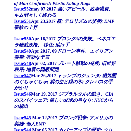
of Man Confirmed; Plastic Eating Bugs
Issue552
may 07,2017
強いアピール、政府職員、
キム弱々しく終わる
Issue551
Apr 23,2017
霧; テロリズムの姿勢; EMP
事故の上昇
Issue550
Apr 16,2017
プロング3の失敗。ベネズエ
ラ独裁政権、 移住; 助け手
Issue549
Apr 2017, 09
ドローン事件、エイリアン
羨望; 有効な予言
Issue548
Apr 02, 2017
プレート移動の兆候; 旧世界
秩序; 地震の隠蔽問題
Issue547
Mar 26,2017
トランプのジュンタ; 磁気圏
のぐちゃぐちゃ; 紫の空と緑の氷; クレバスの手
がかり
Issue546
Mar 19, 2017
ジブラルタルの動き、CIA
のスパイウェア; 厳しい北米の弓なり; NYCから
の脱出
Issue545
Mar 12,2017
プロング戦争; アメリカの
英雄; 個人EMP
Issue544
Mar 05,2017
カバーアップの歴史; クリ