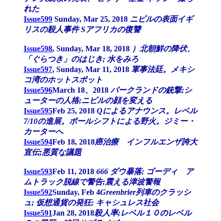
れた
Issue599
Sunday, Mar 25, 2018
ニビルの表面イギ
リスの殺人事件 Sアフリカの復讐
Issue598
, Sunday, Mar 18, 2018
）北朝鮮の降伏、
「ぐらつき」のはじき; 水をみろ
Issue597
, Sunday, Mar 11, 2018
軍事法廷。メキシ
コ湾のホットスポット
Issue596
March 18、2018
パークランドの銃撃;シ
ューターの人格;ニビルの顔を変える
Issue595
Feb 25, 2018
Qによるアナウンス。レベル
7/10の進展。ポールシフトによる野火。ジミー・
カーターへ
Issue594
Feb 18, 2018
癌治療 インフルエンザ誇大
宣伝;悪質な議題
Issue593
Feb 11, 2018
666 ダウ暴落; ゴーディ ア
ムトラック脱線で警告;震える津波警報
Issue592
Sunday, Feb 4
Greenbrier列車のクラッシ
ュ; 仮想通貨の発狂; キャシュレス社会
Issue591
Jan 28, 2018
殺人率;レベル１０のレベル