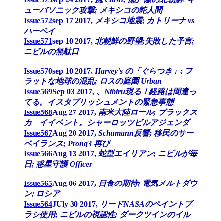
ューバソニック攻撃; メキシコの蛇人間
Issue572
sep 17 2017,
メキシコ地震; カトリーナ vs
ハーベイ
Issue571
sep 10 2017,
北朝鮮の野望;失敗した予言;
ニビルの無駄口
Issue570
sep 10 2017,
Harvey's の「ぐらつき」; フ
ラットな地球の混乱; ロスの庭園 Urban
Issue569
Sep 03 2017,
、Nibiru現る！経路は間違っ
てる。イスタブリッシュメントの緊急事態
Issue568
Aug 27 2017,
南米大陸ロール; ブラックス
カ イイベント。シャーロッツビルアジェンダ
Issue567
Aug 20 2017,
Schumann反響; 移民のサー
ベイランス; Prong3 再び
Issue566
Aug 13 2017,
蛇型エイリアン; ニビルが毎
日; 惑星守護 Officer
Issue565
Aug 06 2017,
日食の期待; 電気メルトダウ
ン; ロシア
Issue564
JUly 30 2017,
リードNASAのペイントブ
ラシ使用; ニビルの視認性; ダークツインのイル