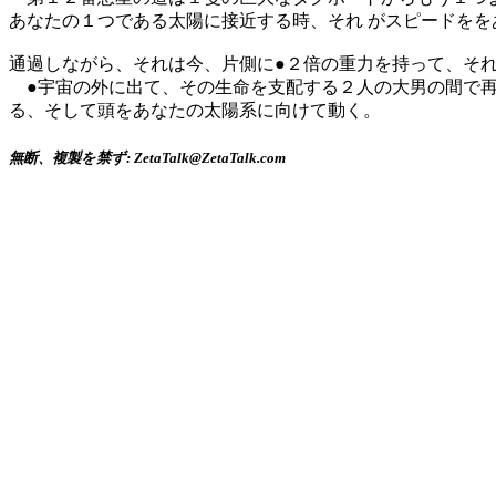
あなたの１つである太陽に接近する時、それ がスピードを
通過しながら、それは今、片側に●２倍の重力を持って、そ
●宇宙の外に出て、その生命を支配する２人の大男の間で再
る、そして頭をあなたの太陽系に向けて動く。
無断、複製を禁ず: ZetaTalk@ZetaTalk.com