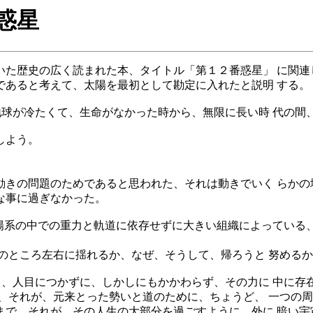
番惑星
た歴史の広く読まれた本、タイトル「第１２番惑星」 に関連
あると考えて、太陽を最初として勘定に入れたと説明 する。
地球が冷たくて、生命がなかった時から、無限に長い時 代の間
しよう。
きの問題のためであると思われた、それは動きでいく らかの
な事に過ぎなかった。
陽系の中での重力と軌道に依存せずに大きい組織によっている、
ところ左右に揺れるか、なぜ、そうして、帰ろうと 努めるか
、人目につかずに、しかしにもかかわらず、その力に 中に存
それが、元来とった勢いと道のために、ちょうど、 一つの周
で、それが、その人生の大部分を過ごすように、外に 暗い宇