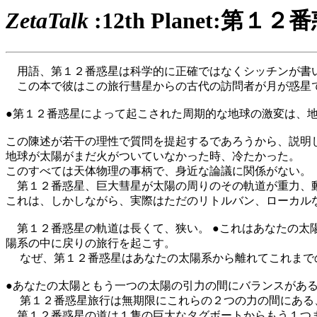
ZetaTalk
:12th Planet:第１２
用語、第１２番惑星は科学的に正確ではなくシッチンが書い
この本で彼はこの旅行彗星からの古代の訪問者が月が惑星で
●第１２番惑星によって起こされた周期的な地球の激変は、
この陳述が若干の理性で質問を提起するであろうから、説明
地球が太陽がまだ火がついていなかった時、冷たかった。
このすべては天体物理の事柄で、身近な論議に関係がない。
第１２番惑星、巨大彗星が太陽の周りのその軌道が重力、動
これは、しかしながら、実際はただのリトルバン、ローカル
第１２番惑星の軌道は長くて、狭い。 ●これはあなたの太
陽系の中に戻りの旅行を起こす。
なぜ、第１２番惑星はあなたの太陽系から離れてこれまでの
●あなたの太陽ともう一つの太陽の引力の間にバランスがある
第１２番惑星旅行は無期限にこれらの２つの力の間にある、
第１２番惑星の道は１隻の巨大なタグボートからもう１つま