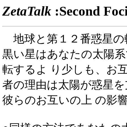
ZetaTalk
:Second 
地球と第１２番惑星の
黒い星はあなたの太陽系
転するよ り少しも、お
者の理由は太陽が惑星を
彼らのお互いの上 の影