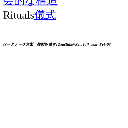
会的な構造
Rituals
儀式
ゼータトーク無断、複製を禁ず: ZetaTalk@ZetaTalk.com--Feb-03