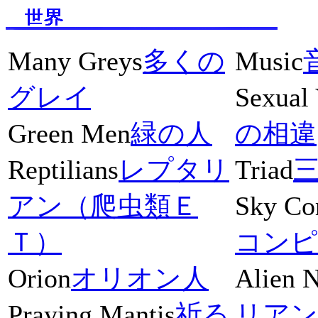
Many Greys
多くの
Music
グレイ
Sexual 
Green Men
緑の人
の相違
Reptilians
レプタリ
Triad
アン（爬虫類Ｅ
Sky Co
Ｔ）
コンピ
Orion
オリオン人
Alien 
Praying Mantis
祈る
リアン