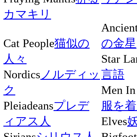
カマキリ
Ancien
Cat People
猫似の
の金星
人々
Star L
Nordics
ノルディッ
言語
ク
Men In
Pleiadeans
プレデ
服を着
ィアス人
Elves
Sirians
シリウス人
Bigfoot