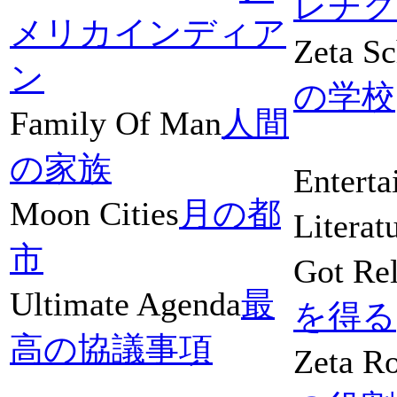
レチク
メリカインディア
Zeta Sc
ン
の学校
Family Of Man
人間
の家族
Entert
Moon Cities
月の都
Literat
市
Got Re
Ultimate Agenda
最
を得る
高の協議事項
Zeta Ro