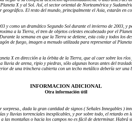
l Planeta X y al Sol. Así, el sector oriental de Norteamérica y Sudam
r geográfico. El resto del mundo, principalmente el Asia, estarán en c
3 y como un dramático Segundo Sol durante el invierno de 2003, y per
xima a la Tierra, el tren de objetos celestes encabezado por el Plan
 Durante la semana en que la Tierra se detiene, esta cola y todos los 
agón de fuego, imagen a menudo utilizada para representar al Planeta 
aneta X en dirección a la órbita de la Tierra, que al caer sobre los rí
a lluvia de arena, ripio y piedras, sólo algunas horas antes del traslad
erior de una trinchera cubierta con un techo metálico debería ser una 
INFORMACION ADICIONAL
Otra información útil
r sorpresa., dada la gran cantidad de signos ( Señales Innegables ) inn
as y lluvias torrenciales inexplicables, y por sobre todo, el retardo en 
a las montañas o hacia los campos no es fácil de determinar. Habrá sig