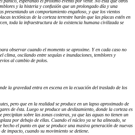
l pánico, esperando el próximo evento por venir. No está qué otros
emblores y la histeria y confusión que un prolongado día y una
yas presentando un comportamiento engañoso, y que los vientos
lacas tectónicas de la corteza terrestre harán que las placas estén en
en, toda la infraestructura de la existencia humana civilizada se
es para observar cuando el momento se aproxime. Y en cada caso no
l clima, oscilando entre sequías e inundaciones, temblores y
evios al cambio de polos.
nde la gravedad entra en escena en la ecuación del traslado de los
nutes, pero que en la realidad se produce en un lapso aproximado de
ugares de ésta. Luego se produce un deslizamiento, donde la corteza es
 precipitan sobre las zonas costeras, ya que las aguas no tienen un
plaza por debajo de ellas. Cuando el núcleo ya se ha alineado, se
 de hecho el punto en que se produce una masiva generación de nuevas
 de impacto, cuando su movimiento se detiene.