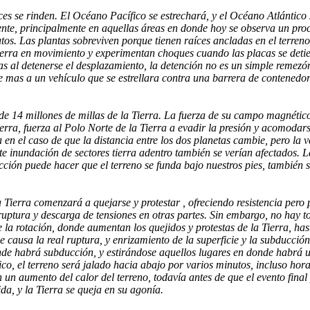
onces se rinden. El Océano Pacífico se estrechará, y el Océano Atlánti
te, principalmente en aquellas áreas en donde hoy se observa un pro
os. Las plantas sobreviven porque tienen raíces ancladas en el terreno y
Tierra en movimiento y experimentan choques cuando las placas se det
s al detenerse el desplazamiento, la detención no es un simple remezón
ce mas a un vehículo que se estrellara contra una barrera de contenedo
de 14 millones de millas de la Tierra. La fuerza de su campo magnético 
ierra, fuerza al Polo Norte de la Tierra a evadir la presión y acomod
 en el caso de que la distancia entre los dos planetas cambie, pero la
e inundación de sectores tierra adentro también se verían afectados. L
ción puede hacer que el terreno se funda bajo nuestros pies, también s
 Tierra comenzará a quejarse y protestar , ofreciendo resistencia pero
uptura y descarga de tensiones en otras partes. Sin embargo, no hay t
la rotación, donde aumentan los quejidos y protestas de la Tierra, has
 causa la real ruptura, y enrizamiento de la superficie y la subducció
nde habrá subducción, y estirándose aquellos lugares en donde habrá u
co, el terreno será jalado hacia abajo por varios minutos, incluso hora
 un aumento del calor del terreno, todavía antes de que el evento final
ida, y la Tierra se queja en su agonía.