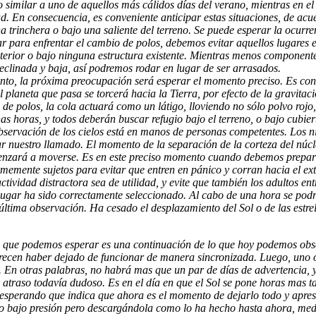
o similar a uno de aquellos más cálidos días del verano, mientras en e
 En consecuencia, es conveniente anticipar estas situaciones, de acuer
na trinchera o bajo una saliente del terreno. Se puede esperar la ocurren
ar para enfrentar el cambio de polos, debemos evitar aquellos lugare
 interior o bajo ninguna estructura existente. Mientras menos component
eclinada y baja, así podremos rodar en lugar de ser arrasados.
vento, la próxima preocupación será esperar el momento preciso. Es c
l planeta que pasa se torcerá hacia la Tierra, por efecto de la gravit
de polos, la cola actuará como un látigo, lloviendo no sólo polvo rojo,
 horas, y todos deberán buscar refugio bajo el terreno, o bajo cubiert
observación de los cielos está en manos de personas competentes. Los ni
r nuestro llamado. El momento de la separación de la corteza del núcleo
 comenzará a moverse. Es en este preciso momento cuando debemos prepara
memente sujetos para evitar que entren en pánico y corran hacia el exte
ctividad distractora sea de utilidad, y evite que también los adultos e
lugar ha sido correctamente seleccionado. Al cabo de una hora se podrá
ima observación. Ha cesado el desplazamiento del Sol o de las estrell
o que podemos esperar es una continuación de lo que hoy podemos obse
 parecen haber dejado de funcionar de manera sincronizada. Luego, uno 
n. En otras palabras, no habrá mas que un par de días de advertencia, y
n atraso todavía dudoso. Es en el día en que el Sol se pone horas mas t
o esperando que indica que ahora es el momento de dejarlo todo y apre
ado bajo presión pero descargándola como lo ha hecho hasta ahora, med