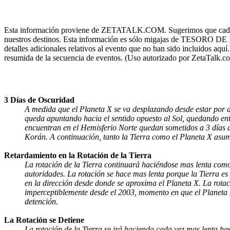
Esta información proviene de ZETATALK.COM. Sugerimos que cada per
nuestros destinos. Esta información es sólo migajas de TESORO DE 
detalles adicionales relativos al evento que no han sido incluidos aq
resumida de la secuencia de eventos. (Uso autorizado por ZetaTalk.c
3 Días de Oscuridad
A medida que el Planeta X se va desplazando desde estar por d
queda apuntando hacia el sentido opuesto al Sol, quedando ento
encuentran en el Hemisferio Norte quedan sometidos a 3 días de 
Korán. A continuación, tanto la Tierra como el Planeta X asu
Retardamiento en la Rotación de la Tierra
La rotación de la Tierra continuará haciéndose mas lenta como 
autoridades. La rotación se hace mas lenta porque la Tierra e
en la dirección desde donde se aproxima el Planeta X. La rotac
imperceptiblemente desde el 2003, momento en que el Planeta X
detención.
La Rotación se Detiene
La rotación de la Tierra se irá hacienda cada vez mas lenta ha