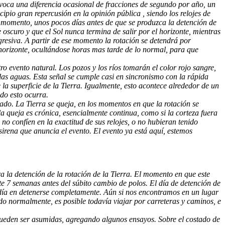
ovoca una diferencia ocasional de fracciones de segundo por año, un
cipio gran repercusión en la opinión pública , siendo los relojes de
n momento, unos pocos días antes de que se produzca la detención de
scuro y que el Sol nunca termina de salir por el horizonte, mientras
gresiva. A partir de ese momento la rotación se detendrá por
 horizonte, ocultándose horas mas tarde de lo normal, para que
o evento natural. Los pozos y los ríos tomarán el color rojo sangre,
 las aguas. Esta señal se cumple casi en sincronismo con la rápida
 la superficie de la Tierra. Igualmente, esto acontece alrededor de un
ndo esto ocurra.
rado. La Tierra se queja, en los momentos en que la rotación se
a queja es crónica, esencialmente continua, como si la corteza fuera
o confíen en la exactitud de sus relojes, o no hubieran tenido
 sirena que anuncia el evento. El evento ya está aquí, estemos
 la detención de la rotación de la Tierra. El momento en que este
nte 7 semanas antes del súbito cambio de polos. El día de detención de
1 día en detenerse completamente. Aún si nos encontramos en un lugar
o normalmente, es posible todavía viajar por carreteras y caminos, e
 pueden ser asumidas, agregando algunos ensayos. Sobre el costado de