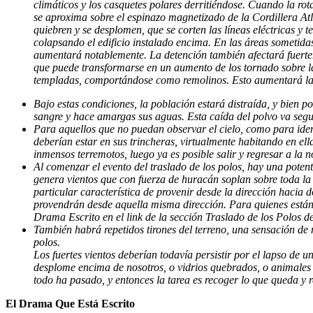
climáticos y los casquetes polares derritiéndose. Cuando la rot
se aproxima sobre el espinazo magnetizado de la Cordillera Atlá
quiebren y se desplomen, que se corten las líneas eléctricas y t
colapsando el edificio instalado encima. En las áreas sometida
aumentará notablemente. La detención también afectará fuerteme
que puede transformarse en un aumento de los tornado sobre la
templadas, comportándose como remolinos. Esto aumentará la ac
Bajo estas condiciones, la población estará distraída, y bien po
sangre y hace amargas sus aguas. Esta caída del polvo va segui
Para aquellos que no puedan observar el cielo, como para ident
deberían estar en sus trincheras, virtualmente habitando en ell
inmensos terremotos, luego ya es posible salir y regresar a la 
Al comenzar el evento del traslado de los polos, hay una potente
genera vientos que con fuerza de huracán soplan sobre toda la s
particular característica de provenir desde la dirección hacia
provendrán desde aquella misma dirección. Para quienes están 
Drama Escrito en el link de la sección Traslado de los Polos de 
También habrá repetidos tirones del terreno, una sensación de
polos.
Los fuertes vientos deberían todavía persistir por el lapso de
desplome encima de nosotros, o vidrios quebrados, o animales 
todo ha pasado, y entonces la tarea es recoger lo que queda y r
El Drama Que Está Escrito