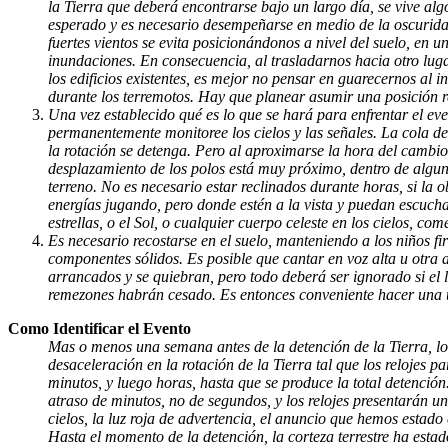
la Tierra que deberá encontrarse bajo un largo día, se vive alg
esperado y es necesario desempeñarse en medio de la oscuridad.
fuertes vientos se evita posicionándonos a nivel del suelo, en u
inundaciones. En consecuencia, al trasladarnos hacia otro lug
los edificios existentes, es mejor no pensar en guarecernos al
durante los terremotos. Hay que planear asumir una posición r
Una vez establecido qué es lo que se hará para enfrentar el e
permanentemente monitoree los cielos y las señales. La cola de
la rotación se detenga. Pero al aproximarse la hora del cambio 
desplazamiento de los polos está muy próximo, dentro de algunas
terreno. No es necesario estar reclinados durante horas, si la 
energías jugando, pero donde estén a la vista y puedan escucha
estrellas, o el Sol, o cualquier cuerpo celeste en los cielos,
Es necesario recostarse en el suelo, manteniendo a los niños fir
componentes sólidos. Es posible que cantar en voz alta u otra a
arrancados y se quiebran, pero todo deberá ser ignorado si el 
remezones habrán cesado. Es entonces conveniente hacer una últ
Como Identificar el Evento
Mas o menos una semana antes de la detención de la Tierra, l
desaceleración en la rotación de la Tierra tal que los relojes
minutos, y luego horas, hasta que se produce la total detenció
atraso de minutos, no de segundos, y los relojes presentarán u
cielos, la luz roja de advertencia, el anuncio que hemos estad
Hasta el momento de la detención, la corteza terrestre ha est