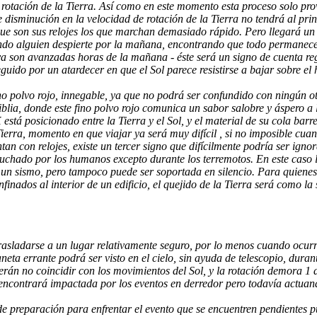
 rotación de la Tierra. Así como en este momento esta proceso solo pr
 disminución en la velocidad de rotación de la Tierra no tendrá al prin
 que son sus relojes los que marchan demasiado rápido. Pero llegará u
ndo alguien despierte por la mañana, encontrando que todo permanece o
 ya son avanzadas horas de la mañana - éste será un signo de cuenta re
uido por un atardecer en que el Sol parece resistirse a bajar sobre el
no polvo rojo, innegable, ya que no podrá ser confundido con ningún otr
iblia, donde este fino polvo rojo comunica un sabor salobre y áspero a
stá posicionado entre la Tierra y el Sol, y el material de su cola barre
 Tierra, momento en que viajar ya será muy difícil , si no imposible cua
an con relojes, existe un tercer signo que difícilmente podría ser igno
cuchado por los humanos excepto durante los terremotos. En este caso l
n sismo, pero tampoco puede ser soportada en silencio. Para quienes n
inados al interior de un edificio, el quejido de la Tierra será como la
rasladarse a un lugar relativamente seguro, por lo menos cuando ocurra
eta errante podrá ser visto en el cielo, sin ayuda de telescopio, dura
cerán no coincidir con los movimientos del Sol, y la rotación demora 
ncontrará impactada por los eventos en derredor pero todavía actuand
s de preparación para enfrentar el evento que se encuentren pendientes