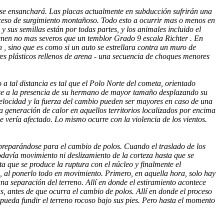
co se ensanchará. Las placas actualmente en subducción sufrirán una
ceso de surgimiento montañoso. Todo esto a ocurrir mas o menos en
 sus semillas están por todas partes, y los animales incluido el
ienen no mas severos que un temblor Grado 9 escala Richter . En
 , sino que es como si un auto se estrellara contra un muro de
res plásticos rellenos de arena - una secuencia de choques menores
a tal distancia es tal que el Polo Norte del cometa, orientado
arse a la presencia de su hermano de mayor tamaño desplazando su
 velocidad y la fuerza del cambio pueden ser mayores en caso de una
a generación de calor en aquellos territorios localizados por encima
e vería afectado. Lo mismo ocurre con la violencia de los vientos.
 preparándose para el cambio de polos. Cuando el traslado de los
odavía movimiento ni deslizamiento de la corteza hasta que se
ta que se produce la ruptura con el núcleo y finalmente el
n, al ponerlo todo en movimiento. Primero, en aquella hora, solo hay
na separación del terreno. Allí en donde el estiramiento acontece
s, antes de que ocurra el cambio de polos. Allí en donde el proceso
 pueda fundir el terreno rocoso bajo sus pies. Pero hasta el momento