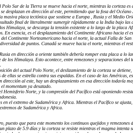
 Polo Sur de la Tierra se mueve hacia el norte, mientras la corteza es 
a se desplazan en dirección al este, permitiendo que la fosa del Océano 
 la masiva placa tectónica que sostiene a Europa , Rusia y el Medio Or
ultado final de literalmente sumergir rápidamente a la India bajo las 
los Himalaya, se descarga la tensión existente a lo largo de la placa A
s. En esencia, es el desplazamiento del Continente Africano hacia el e
 del Continente Norteamericano hacia el norte, la actual Falla de San 
n diversidad de puntos. Canadá se mueve hacia el norte, mientras el re
 Rusia en dirección a oriente también debería romper esta placa a lo
rte de los Himalaya. Esto acontece, entre remezones y separaciones del 
.
osición del actual Polo Norte, el deslizamiento de la corteza se detie
 de ellas se estrella contra sus espaldas. En el caso de las Américas, e
n dirección al este, hay un desplazamiento en esa dirección todavía ma
on el momentum ya desatado.
l Hemisferio Norte, y la compresión del Pacífico está oponiendo resis
ndonesia.
as en el extremo de Sudamérica y Africa. Mientras el Pacífico se ajusta,
s extremos de Sudamérica y Africa.
ro, puesto que para este momento los continuos quejidos y remezones de
 un plazo de 5.9 días y la corteza se resiste mientras el magma intenta