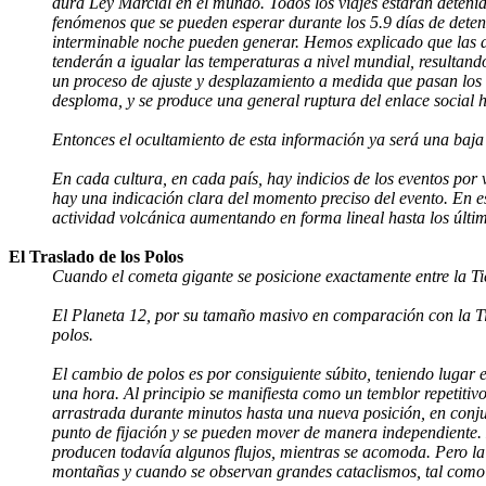
dura Ley Marcial en el mundo. Todos los viajes estarán deteni
fenómenos que se pueden esperar durante los 5.9 días de detenci
interminable noche pueden generar. Hemos explicado que las a
tenderán a igualar las temperaturas a nivel mundial, resultando 
un proceso de ajuste y desplazamiento a medida que pasan los d
desploma, y se produce una general ruptura del enlace social 
Entonces el ocultamiento de esta información ya será una baj
En cada cultura, en cada país, hay indicios de los eventos po
hay una indicación clara del momento preciso del evento. En e
actividad volcánica aumentando en forma lineal hasta los últim
El Traslado de los Polos
Cuando el cometa gigante se posicione exactamente entre la Tie
El Planeta 12, por su tamaño masivo en comparación con la Tie
polos.
El cambio de polos es por consiguiente súbito, teniendo lugar
una hora. Al principio se manifiesta como un temblor repetitiv
arrastrada durante minutos hasta una nueva posición, en conjun
punto de fijación y se pueden mover de manera independiente. 
producen todavía algunos flujos, mientras se acomoda. Pero la
montañas y cuando se observan grandes cataclismos, tal como 