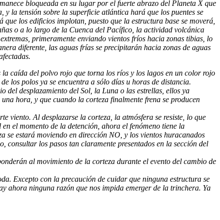
permanece bloqueada en su lugar por el fuerte abrazo del Planeta X que
y la tensión sobre la superficie atlántica hará que los puentes se
rá que los edificios implotan, puesto que la estructura base se moverá,
as o a lo largo de la Cuenca del Pacífico, la actividad volcánica
extremas, primeramente enviando vientos fríos hacia zonas tibias, lo
era diferente, las aguas frías se precipitarán hacia zonas de aguas
afectadas.
la caída del polvo rojo que torna los ríos y los lagos en un color rojo
de los polos ya se encuentra a sólo días u horas de distancia.
del desplazamiento del Sol, la Luna o las estrellas, ellos ya
de una hora, y que cuando la corteza finalmente frena se producen
e viento. Al desplazarse la corteza, la atmósfera se resiste, lo que
al en el momento de la detención, ahora el fenómeno tiene la
eza se estará moviendo en dirección NO, y los vientos huracanados
 consultar los pasos tan claramente presentados en la sección del
ponderán al movimiento de la corteza durante el evento del cambio de
moda. Excepto con la precaución de cuidar que ninguna estructura se
hay ahora ninguna razón que nos impida emerger de la trinchera. Ya