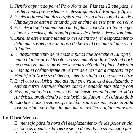
Siendo capturado por el Polo Norte del Planeta 12 que pasa, el
las tensiones pre-existentes se descarguen. Así, Europa y Afric
El efecto inmediato des desplazamiento en dirección al este de
Himalaya se están montando por encima de este país, con el res
Por efecto de la submersión de la placa Indo-Australiana bajo 
etapas sucesivas, alternando pausas de ajuste y desplazamiento
Durante este ensanchamiento del Atlántico y el desplazamiento
débil que sostiene a esta masa de tierra al costado atlántico e
Atlántico.
El desplazamiento de la masiva placa que sostiene a Europa y
bahía al interior del territorio ruso, adentrándose hasta el no
momento en que se produce la separación de la placa Africana
Cuando el océano frente al vértice de Brasil ha alcanzado la p
Hemisferio Norte se detienen, mientras todo lo que viene detrás
En el caso de Africa, que actualmente ya se está desplazando e
está en curso, estableciéndose como el eslabón mas débil y c
Hay un punto de concentración de tensiones en lo que ha sido e
Américas, produciendo la explosión de Japón y el colapso de I
Esto libera las tensiones que actúan sobre las placas localizad
toda presión, permitiendo que una nueva tierra aflore entre lo
Un Claro Mensaje
El mensaje para la hora del desplazamiento de los polos es cla
tectónicas mientras la Tierra se ha detenido en su rotación por