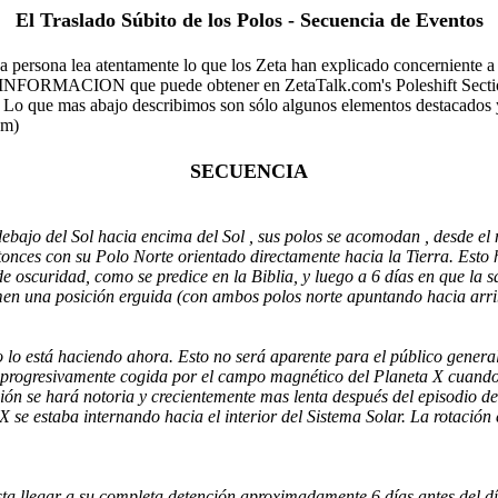
El Traslado Súbito de los Polos - Secuencia de Eventos
sona lea atentamente lo que los Zeta han explicado concerniente a 
INFORMACION que puede obtener en ZetaTalk.com's Poleshift Section.
uí. Lo que mas abajo describimos son sólo algunos elementos destacados 
om)
SECUENCIA
ebajo del Sol hacia encima del Sol , sus polos se acomodan , desde e
nces con su Polo Norte orientado directamente hacia la Tierra. Esto h
oscuridad, como se predice en la Biblia, y luego a 6 días en que la sal
men una posición erguida (con ambos polos norte apuntando hacia arri
lo está haciendo ahora. Esto no será aparente para el público general,
s progresivamente cogida por el campo magnético del Planeta X cuando 
ión se hará notoria y crecientemente mas lenta después del episodio d
 se estaba internando hacia el interior del Sistema Solar. La rotació
sta llegar a su completa detención aproximadamente 6 días antes del dí