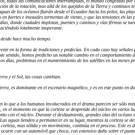
dos, todas las comunicaciones interrumpidas, el mundo congelado por e
ón de la rotación, mas allá de los quejidos de la Tierra y continuos t
guas de los océanos fluirán desde el Ecuador hacia los polos, las pla
en fuertes e inusuales tormentas de viento, y que las tensiones en las p
ías, donde ciudades implotan, puentes y caminos y vías férreas se tuerc
haciéndolo totalmente inoperante.
a desde hace mucho tiempo.
r venir en la forma de tradiciones y profecías. En cada caso hay señal
ste sentido, hemos predicho un notable cambio en el comportamiento de
os días, problemas en el mantenimiento de los satélites en los meses pr
rra y el Sol, las cosas cambian.
rra, es dominante en el escenario magnético, y es en este punto en do
 en lo que a los humanos involucrados en el drama parecen ser sólo mi
o, en el momento en que la corteza se desprende del núcleo en varios l
to con el núcleo. Durante el deslizamiento, grandes olas del océano se
Las aguas tienden a permanecer en su lugar, mientras la corteza se des
 corteza, mas sólida y en movimiento, continúa en el proceso. Este es
ocurre con un automóvil que choca, con extensivo daño sobre el punto