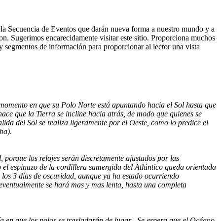
la Secuencia de Eventos que darán nueva forma a nuestro mundo y a
 Sugerimos encarecidamente visitar este sitio. Proporciona muchos
y segmentos de información para proporcionar al lector una vista
l momento en que su Polo Norte está apuntando hacia el Sol hasta que
ace que la Tierra se incline hacia atrás, de modo que quienes se
ida del Sol se realiza ligeramente por el Oeste, como lo predice el
ba).
 porque los relojes serán discretamente ajustados por las
el espinazo de la cordillera sumergida del Atlántico queda orientada
e los 3 días de oscuridad, aunque ya ha estado ocurriendo
n eventualmente se hará mas y mas lenta, hasta una completa
a en que los polos se trasladarán de lugar . Se espera que el Océano