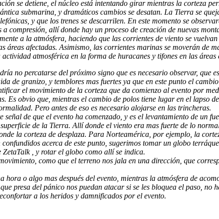
ación se detiene, el núcleo está intentando girar mientras la corteza 
ntica submarina, y dramáticos cambios se desatan. La Tierra se queja, 
elefónicas, y que los trenes se descarrilen. En este momento se observa
s a compresión, allí donde hay un proceso de creación de nuevas montañ
nte a la atmósfera, haciendo que las corrientes de viento se vuelvan 
s áreas afectadas. Asimismo, las corrientes marinas se moverán de man
tividad atmosférica en la forma de huracanes y tifones en las áreas 
dría no percatarse del próximo signo que es necesario observar, que es 
da de granizo, y temblores mas fuertes ya que en este punto el cambio 
ificar el movimiento de la corteza que da comienzo al evento por medio 
as. Es obvio que, mientras el cambio de polos tiene lugar en el lapso 
normalidad. Pero antes de eso es necesario alojarse en las trincheras.
 señal de que el evento ha comenzado, y es el levantamiento de un fuert
uperficie de la Tierra. Allí donde el viento era mas fuerte de lo norm
 donde la corteza de desplaza. Para Norteamérica, por ejemplo, la cort
confundidos acerca de este punto, sugerimos tomar un globo terráqueo,
ZetaTalk , y rotar el globo como allí se indica.
 movimiento, como que el terreno nos jala en una dirección, que corres
 una hora o algo mas después del evento, mientras la atmósfera de aco
que presa del pánico nos puedan atacar si se les bloquea el paso, no 
econfortar a los heridos y damnificados por el evento.