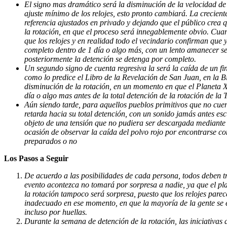
El signo mas dramático será la disminución de la velocidad de
ajuste mínimo de los relojes, esto pronto cambiará. La creciente
referencia ajustados en privado y dejando que el público crea
la rotación, en que el proceso será innegablemente obvio. Cua
que los relojes y en realidad todo el vecindario confirman que
completo dentro de 1 día o algo más, con un lento amanecer seg
posteriormente la detención se detenga por completo.
Un segundo signo de cuenta regresiva la será la caída de un fi
como lo predice el Libro de la Revelación de San Juan, en la B
disminución de la rotación, en un momento en que el Planeta X e
día o algo mas antes de la total detención de la rotación de la
Aún siendo tarde, para aquellos pueblos primitivos que no cuent
retarda hacia su total detención, con un sonido jamás antes es
objeto de una tensión que no pudiera ser descargada mediante u
ocasión de observar la caída del polvo rojo por encontrarse conf
preparados o no
Los Pasos a Seguir
De acuerdo a las posibilidades de cada persona, todos deben t
evento acontezca no tomará por sorpresa a nadie, ya que el plan
la rotación tampoco será sorpresa, puesto que los relojes pare
inadecuado en ese momento, en que la mayoría de la gente se e
incluso por huellas.
Durante la semana de detención de la rotación, las iniciativa