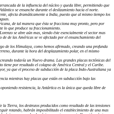
arrancada de la influencia del núcleo y queda libre, permitiendo que
Atlántico se ensanche durante el deslizamiento hacia el norte.
iente, afecta dramáticamente a India, puesto que al mismo tiempo los
aguas.
fricana, de tal manera que ésta se fracciona muy pronto, pero por
ste lo que produce su fraccionamiento.
Lorenzo se abre aún mas, siendo éste esencialmente el sector mas
sto de de las Américas se ve afectado por el ensanchamiento del
 largo de los Himalaya, como hemos afirmado, creando una profunda
terreno, durante la hora del desplazamiento polar, en el mismo
ne, creando todavía un Nuevo drama. Las grandes placas tectónicas del
sto tiene por resultado el colapso de América Central y el Caribe.
yor, ya que el proceso de subducción de la placa Indo-Australiana ya
tencia mientras hay placas que están en subducción bajo las
 oponiendo resistencia, la Antártica es la única que queda libre de
 la Tierra, los destrozos producidos como resultado de las tensiones
 seguir rotando, habrán imposibilitado el establecimiento de una mas