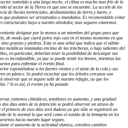
l sector sometido a una larga noche, el clima es mucho mas frío de lo
do al sector de la Tierra en que uno se encuentre. La acción de los
cia de lluvias torrenciales, deslizamientos de tierra y barro, e
s en que podamos ser arrastrados o inundados. Es recomendable evitar
es estructurales haya a nuestro alrededor, mas seguros estaremos
onveniente designar por lo menos a un miembro del grupo para que
ación, de modo que caerá polvo rojo casi en el mismo momento en que
 sino granizo y piedras. Esta es una señal que indica que el súbito
as metálicas instaladas encima de las trincheras, o bajo salientes del
ños, en particular, deberían tener la posibilidad de descargar sus
 es inconfundible, ya que se puede sentir los tirones, mientras las
rnos para enfrentar el evento final.
rior exponiéndose a los fuertes vientos y el azote de la cola y sus
ntren en pánico. Se podrá escuchar que los árboles cercanos son
 observar que es seguro salir de nuestro refugio, ya que los
as ? Si es así, el evento ya ha pasado
rvar, extremos climáticos, temblores en aumento, y una gradual
o dos días antes de la detención se podrá observar un atraso de
 el primero de esos días será dudoso ya que sólo se registrará un
arde de lo normal lo que será como el sonido de la trompeta en los
surarnos hacia nuestro lugar seguro.
iante el aumento de la actividad sísmica, extraños cambios