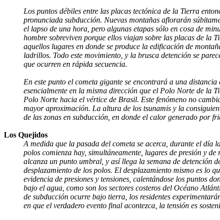
Los puntos débiles entre las placas tectónica de la Tierra ent
pronunciada subducción. Nuevas montañas aflorarán súbitamen
el lapso de una hora, pero algunas etapas sólo en cosa de minut
hombre sobreviven porque ellos viajan sobre las placas de la 
aquellos lugares en donde se produce la edificación de montaña
ladrillos. Todo este movimiento, y la brusca detención se pare
que ocurren en rápida secuencia.
En este punto el cometa gigante se encontrará a una distancia 
esencialmente en la misma dirección que el Polo Norte de la T
Polo Norte hacia el vértice de Brasil. Este fenómeno no cambia
mayor aproximación. La altura de los tsunamis y la consiguient
de las zonas en subducción, en donde el calor generado por fric
Los Quejidos
A medida que la pasada del cometa se acerca, durante el día la
polos comienza hay, simultáneamente, lugares de presión y de r
alcanza un punto umbral, y así llega la semana de detención de 
desplazamiento de los polos. El desplazamiento mismo es lo que
evidencia de presiones y tensiones, calentándose los puntos do
bajo el agua, como son los sectores costeros del Océano Atlánti
de subducción ocurre bajo tierra, los residentes experimentarán
en que el verdadero evento final acontezca, la tensión es sosten