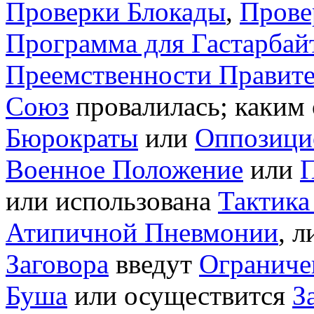
Проверки Блокады
,
Прове
Программа для Гастарбай
Преемственности Правите
Союз
провалилась; каким 
Бюрократы
или
Оппозици
Военное Положение
или
П
или использована
Тактика
Атипичной Пневмонии
, л
Заговора
введут
Ограниче
Буша
или осуществится
З