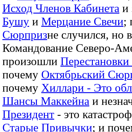
Исход Членов Кабинета
и 
Бушу
и
Мерцание Свечи
;
Сюрприз
не случился, но
Командование Северо-Ам
произошли
Перестановки
почему
Октябрьский Сюр
почему
Хиллари - Это об
Шансы Маккейна
и незна
Президент
- это катастро
Старые Привычки
; и поч