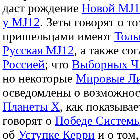
даст рождение
Новой MJ1
у MJ12
. Зеты говорят о т
пришельцами имеют
Тол
Русская MJ12
, а также с
Россией
; что
Выборных Ч
но некоторые
Мировые Л
осведомлены о возможнос
Планеты Х
, как показыва
говорят о
Победе Системы
об
Уступке Керри
и о том,