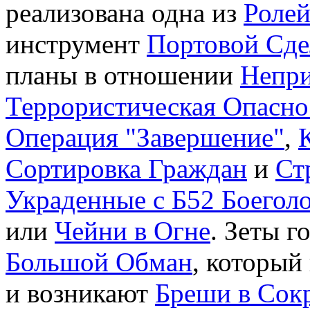
реализована одна из
Роле
инструмент
Портовой Сде
планы в отношении
Непр
Террористическая Опасно
Операция "Завершение"
,
Сортировка Граждан
и
Ст
Украденные с Б52 Боегол
или
Чейни в Огне
. Зеты г
Большой Обман
, который
и возникают
Бреши в Сок