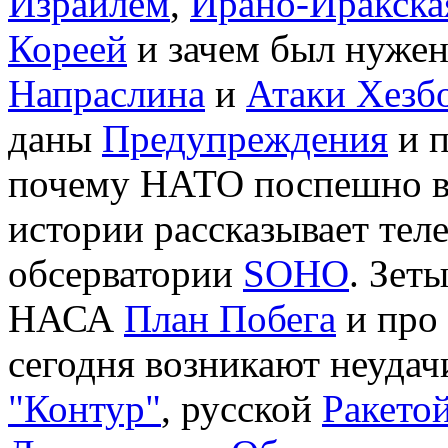
Израилем
,
Ирано-Иракска
Кореей
и зачем был нуже
Напраслина
и
Атаки Хезб
даны
Предупреждения
и п
почему НАТО поспешно в
истории рассказывает тел
обсерватории
SOHO
. Зет
НАСА
План Побега
и про
сегодня возникают неудач
"Контур"
, русской
Ракето