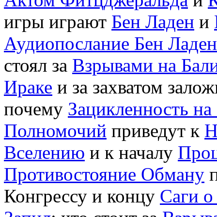
игры играют
Бен Ладен
и
Аудиопослание Бен Ладен
стоял за
Взрывами на Бал
Ираке
и за захватом зало
почему
Зацикленность на
Полномочий
приведут к
Н
Вселению
и к началу
Проц
Противостояние Обману
п
Конгрессу и концу
Саги о