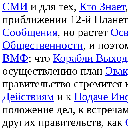
СМИ
и для тех,
Кто Знает
приближении 12-й Планет
Сообщения
, но растет
Осв
Общественности
, и поэт
ВМФ
; что
Корабли Выход
осуществлению план
Эва
правительство стремится 
Действиям
и к
Подаче Ин
положение дел, к встреча
других правительств, как