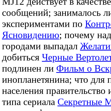
MJ12 действует в качеств
сообщений; занималось л
экспериментами по
Контр
Ясновидению
; почему на
городами выпадал
Желати
добиться
Черные Вертоле
подлинен ли
Фильм о Вск
инопланетянина; что для
населения правительство 
типа сериала
Секретные 