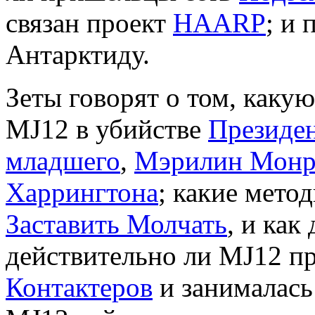
связан проект
HAARP
; и
Антарктиду.
Зеты говорят о том, каку
MJ12 в убийстве
Президе
младшего
,
Мэрилин Мон
Харрингтона
; какие мето
Заставить Молчать
, и как
действительно ли MJ12 п
Контактеров
и занималась