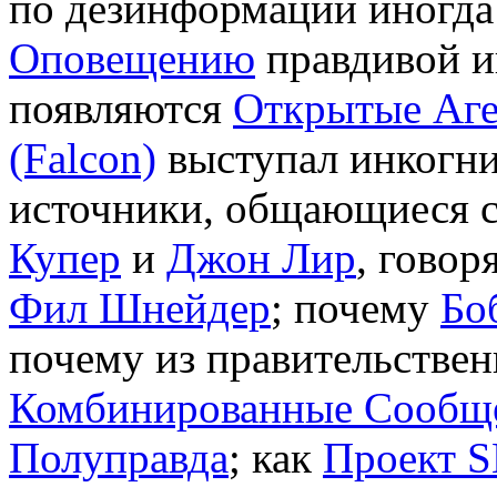
по дезинформации иногда
Оповещению
правдивой и
появляются
Открытые Аг
(Falcon)
выступал инкогни
источники, общающиеся с
Купер
и
Джон Лир
, говор
Фил Шнейдер
; почему
Бо
почему из правительствен
Комбинированные Сообщ
Полуправда
; как
Проект S