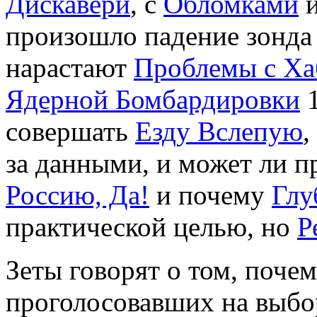
Дискавери
, с
Обломками
и
произошло падение зонд
нарастают
Проблемы с Ха
Ядерной Бомбардировки
1
совершать
Езду Вслепую
,
за данными, и может ли п
Россию, Да!
и почему
Глу
практической целью, но
Р
Зеты говорят о том, поче
проголосовавших на выбор