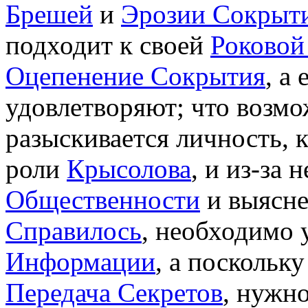
Брешей
и
Эрозии Сокрыт
подходит к своей
Роковой
Оцепенение Сокрытия
, а
удовлетворяют; что возм
разыскивается личность, 
роли
Крысолова
, и из-за
Общественности
и выясне
Справилось
, необходимо
Информации
, а поскольк
Передача Секретов
, нужн