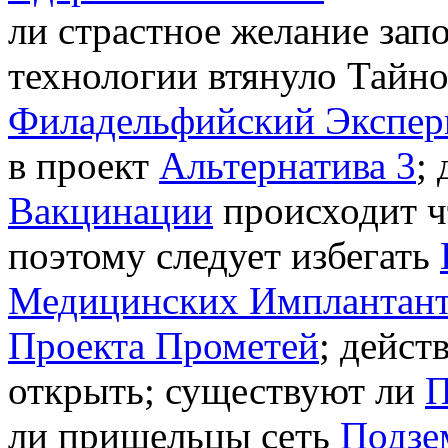
ли страстное желание зап
технологии втянуло Тайно
Филадельфийский Экспер
в проект
Альтернатива 3
;
Вакцинации
происходит ч
поэтому следует избегать
Медицинских Имплантан
Проекта Прометей
; дейст
открыть; существуют ли
П
ли пришельцы сеть
Подзе