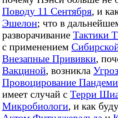
Поводу 11 Сентября
, и ка
Эшелон
; что в дальнейш
разворачивание
Тактики Т
с применением
Сибирско
Внезапные Прививки
, по
Вакциной
, возникла
Угро
Провоцирование Пандем
имеет случай с
Терри Ши
Микробиологи
, и как буд
Актом Фитцджеральда
и