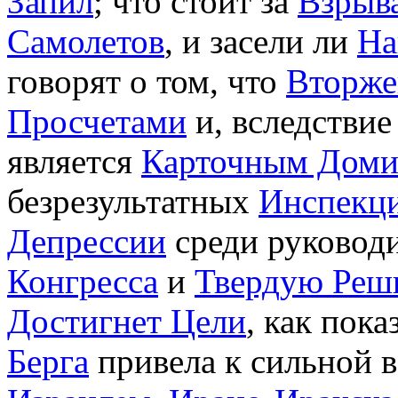
Запил
; что стоит за
Взрыв
Самолетов
, и засели ли
На
говорят о том, что
Вторже
Просчетами
и, вследствие
является
Карточным Дом
безрезультатных
Инспекц
Депрессии
среди руководи
Конгресса
и
Твердую Реш
Достигнет Цели
, как пока
Берга
привела к сильной в