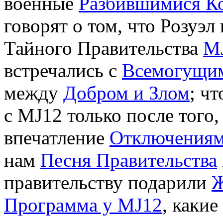
военные
Разбившимися К
говорят о том, что Розуэ
Тайного Правительства
M
встречались с
Всемогущи
между
Добром и Злом
; ч
с MJ12 только после того,
впечатление
Отключениям
нам
Песня Правительства
правительству подарили
Ж
Программа у MJ12
, каки