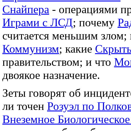
Снайпера
- операциями п
Играми с ЛСД
; почему
Ра
считается меньшим злом; 
Коммунизм
; какие
Скрыт
правительством; и что
Мо
двоякое назначение.
Зеты говорят об инциден
ли точен
Розуэл по Полко
Внеземное Биологическое