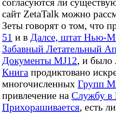
согласуются ли существ
сайт ZetaTalk можно расс
Зеты говорят о том, что 
51
и в
Далсе, штат Нью-М
Забавный Летательный Ап
Документы MJ12
, и было
Книга
продиктовано искр
многочисленных
Групп M
привлечение на
Службу в
Прихорашивается
, есть л