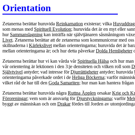
Orientation
Zetanerna berättar huruvida
Reinkarnation
existerar; vilka
Huvuddrag
som menas med
Spirituell Evolution
; huruvida det är en myt eller san
hur
Sammanslagning
kan inträffa när självtjänaren såsmåningom växer
Livet
. Zetanerna berättar att de zetanerna som kommunicerar med oss
skillnaderna i
Kärlekslivet
mellan orienteringarna; huruvida det är bar
mellan orienteringarna är; och hur detta påverkar
Dolda Hemligheter
Zetanerna berättar hur vi kan vårda vår
Spirituella Hälsa
och hur man 
vår orientering är lektionen i den 3:je densiteten och vilken roll som
D
Självtvivel
antyder; vad intresse för
Djurrättigheter
antyder; huruvida
orienteringarna påverkade ordet i de
Heliga Böckerna
; varför människ
vilket råd de har till den
Goda Samariten
; hur man kan hantera fråga
Zetanerna berättar huruvida några
Ruttna Äpplen
orsakar
Krig och Kr
Föroreningar
; vem som är ansvarig för
Djurstyckningarna
; varför
Mel
byggt av människan och om
Drakar
fördes till Jorden av utomjording