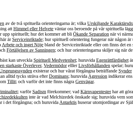
en
av de två sprituella orienteringarna är; vilka
Urskiljande Karaktärsdr
ning att
Himmel eller Helvete
väntar oss beroende på vår spirituella lägg
 upp spirituellt; hur det kommer att bli
Ökande Separation
när vi närmar
 här är
Serviceinriktade
; hur spirituell orientering fungerar när någon är
a
Arbete och inget Nöje
bland de Serviceinriktade eller om finns det e
och
Förtäljelsen av Sanningen
; och hur orienteringarna skiljer sig när d
bäst kan utveckla
Spirituell Medvetenhet
; huruvida
Egenrättfärdighet
är
en starkaste Överlever
,
Vedermödor
elller
Livsförhållanden
spelar; hur
Ursprungssynden
existerar och hur vårat förgångna beträffande
Synder
an alltid tycks sträva efter
Dominans
; huruvida
Agression
indikerar ens 
n om
Tillit
; och varför det inte finns några
Genvägar
.
iminalitet
; varför
Sadism
förekommer; vad
Kärnvapentester
har att göra
chizedekkulten
inte är vad Melchizedek önskade sig; huruvida vem som 
ar i det förgångna; och huruvida
Antarktis
huserar utomjordingar av Själ