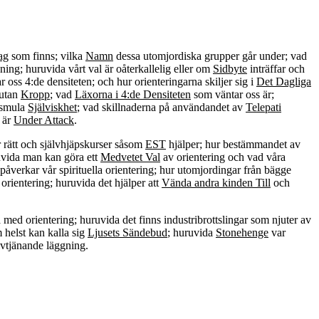
ag
som finns; vilka
Namn
dessa utomjordiska grupper går under; vad
ning; huruvida vårt val är oåterkallelig eller om
Sidbyte
inträffar och
 oss 4:de densiteten; och hur orienteringarna skiljer sig i
Det Dagliga
 utan
Kropp
; vad
Läxorna i 4:de Densiteten
som väntar oss är;
n smula
Själviskhet
; vad skillnaderna på användandet av
Telepati
e är
Under Attack
.
 rätt och självhjäpskurser såsom
EST
hjälper; hur bestämmandet av
uvida man kan göra ett
Medvetet Val
av orientering och vad våra
påverkar vår spirituella orientering; hur utomjordingar från bägge
orientering; huruvida det hjälper att
Vända andra kinden Till
och
 med orientering; huruvida det finns industribrottslingar som njuter av
helst kan kalla sig
Ljusets Sändebud
; huruvida
Stonehenge
var
vtjänande läggning.